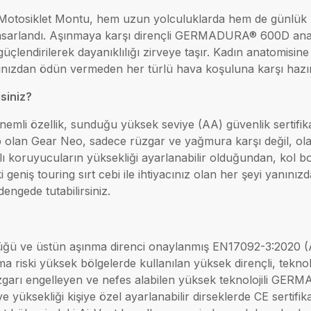
tosiklet Montu, hem uzun yolculuklarda hem de günlük ş
asarlandı. Aşınmaya karşı dirençli GERMADURA® 600D ana gö
üçlendirilerek dayanıklılığı zirveye taşır. Kadın anatomi
ınızdan ödün vermeden her türlü hava koşuluna karşı hazırl
siniz?
emli özellik, sunduğu yüksek seviye (AA) güvenlik sertifikas
olan Gear Neo, sadece rüzgar ve yağmura karşı değil, olas
alı koruyucuların yüksekliği ayarlanabilir olduğundan, kol
 geniş touring sırt cebi ile ihtiyacınız olan her şeyi yanınız
engede tutabilirsiniz.
üğü ve üstün aşınma direnci onaylanmış EN17092-3:2020 (AA)
ma riski yüksek bölgelerde kullanılan yüksek dirençli, tekno
garı engelleyen ve nefes alabilen yüksek teknolojili GERM
üksekliği kişiye özel ayarlanabilir dirseklerde CE sertifikal