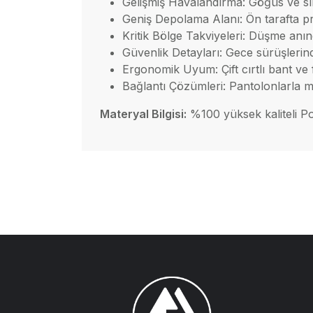
Gelişmiş Havalandırma: Göğüs ve sır
Geniş Depolama Alanı: Ön tarafta prat
Kritik Bölge Takviyeleri: Düşme anı
Güvenlik Detayları: Gece sürüşlerinde 
Ergonomik Uyum: Çift cırtlı bant ve f
Bağlantı Çözümleri: Pantolonlarla
Materyal Bilgisi:
%100 yüksek kaliteli Po