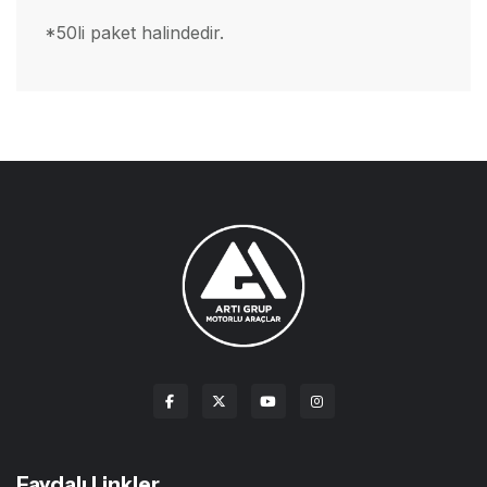
*50li paket halindedir.
Faydalı Linkler