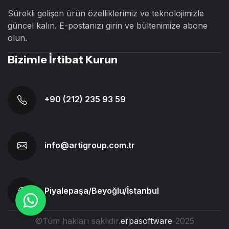
Sürekli gelişen ürün özelliklerimiz ve teknolojimizle
güncel kalın. E-postanızı girin ve bültenimize abone
olun.
Bizimle İrtibat Kurun
+90 (212) 235 93 59
info@artigroup.com.tr
Piyalepaşa/Beyoğlu/İstanbul
©Tüm hakları saklıdır.
erpasoftware
-2025